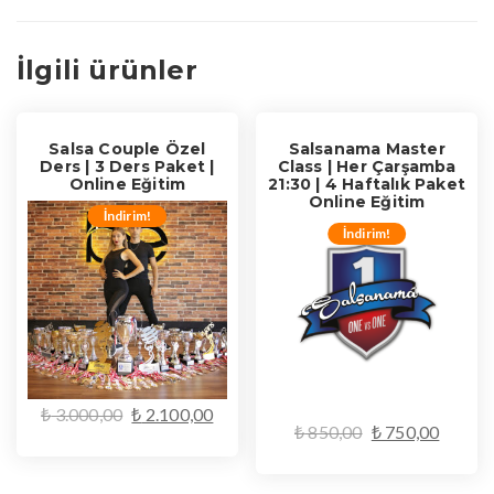
İlgili ürünler
Salsa Couple Özel
Salsanama Master
Ders | 3 Ders Paket |
Class | Her Çarşamba
Online Eğitim
21:30 | 4 Haftalık Paket
Online Eğitim
İndirim!
İndirim!
Orijinal
Şu
₺
3.000,00
₺
2.100,00
Orijinal
Şu
₺
850,00
₺
750,00
fiyat:
andaki
fiyat:
andaki
₺ 3.000,00.
fiyat:
SEPETE EKLE
₺ 850,00.
fiyat:
SEPETE EKLE