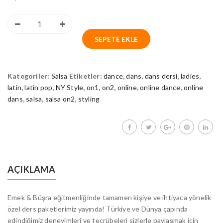
SEPETE EKLE
Kategoriler:
Salsa
Etiketler:
dance
,
dans
,
dans dersi
,
ladies
,
latin
,
latin pop
,
NY Style
,
on1
,
on2
,
online
,
online dance
,
online
dans
,
salsa
,
salsa on2
,
styling
AÇIKLAMA
Emek & Büşra eğitmenliğinde tamamen kişiye ve ihtiyaca yönelik
özel ders paketlerimiz yayında! Türkiye ve Dünya çapında
edindiğimiz deneyimleri ve tecrübeleri sizlerle paylaşmak için