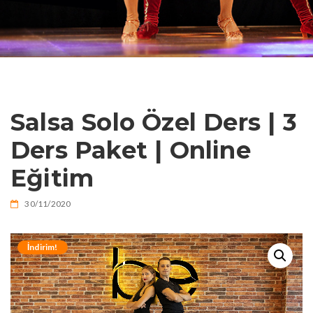
i
a
v
i
Salsa Solo Özel Ders | 3
Ders Paket | Online
g
Eğitim
a
30/11/2020
t
İndirim!
i
o