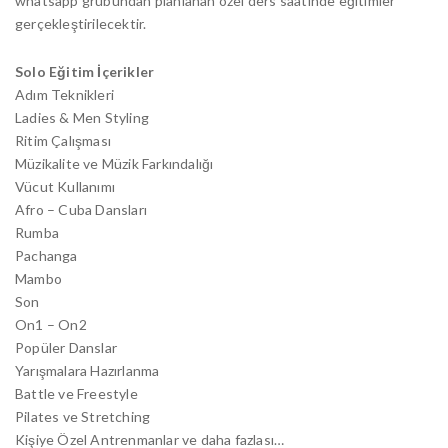
whatsapp grubundan planlanan özel ders saatinde eğitimler
gerçekleştirilecektir.
Solo Eğitim İçerikler
Adım Teknikleri
Ladies & Men Styling
Ritim Çalışması
Müzikalite ve Müzik Farkındalığı
Vücut Kullanımı
Afro – Cuba Dansları
Rumba
Pachanga
Mambo
Son
On1 – On2
Popüler Danslar
Yarışmalara Hazırlanma
Battle ve Freestyle
Pilates ve Stretching
Kişiye Özel Antrenmanlar ve daha fazlası…