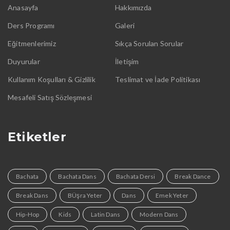
Anasayfa
Hakkımızda
Ders Programı
Galeri
Eğitmenlerimiz
Sıkça Sorulan Sorular
Duyurular
İletişim
Kullanım Koşulları & Gizlilik
Teslimat ve İade Politikası
Mesafeli Satış Sözleşmesi
Etiketler
Bachata
Bachata Dans
Bachata Dersi
Break Dance
Break Dans
BÜşra Yeter
Dans
Emek Yeter
Hip-Hop
Kids
Latin Dans
Modern Dans