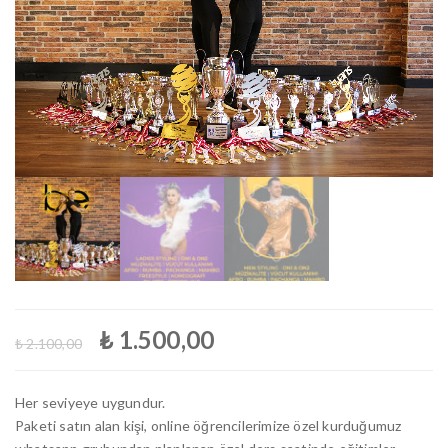
n
Orijinal
Şu
₺
1.500,00
₺
2.100,00
fiyat:
andaki
₺ 2.100,00.
fiyat:
₺ 1.500,00.
Her seviyeye uygundur.
Paketi satın alan kişi, online öğrencilerimize özel kurduğumuz