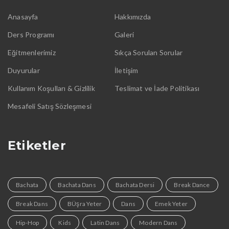
Anasayfa
Hakkımızda
Ders Programı
Galeri
Eğitmenlerimiz
Sıkça Sorulan Sorular
Duyurular
İletişim
Kullanım Koşulları & Gizlilik
Teslimat ve İade Politikası
Mesafeli Satış Sözleşmesi
Etiketler
Bachata
Bachata Dans
Bachata Dersi
Break Dance
Break Dans
BÜşra Yeter
Dans
Emek Yeter
Hip-Hop
Kids
Latin Dans
Modern Dans