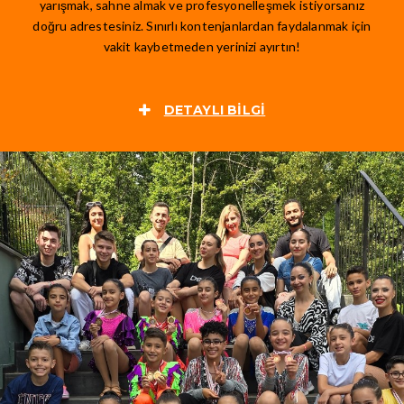
yarışmak, sahne almak ve profesyonelleşmek istiyorsanız
doğru adrestesiniz. Sınırlı kontenjanlardan faydalanmak için
vakit kaybetmeden yerinizi ayırtın!
DETAYLI BILGI