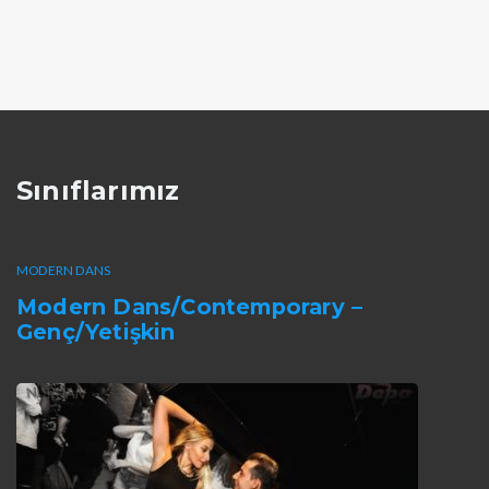
Sınıflarımız
MODERN DANS
Modern Dans/Contemporary –
Genç/Yetişkin