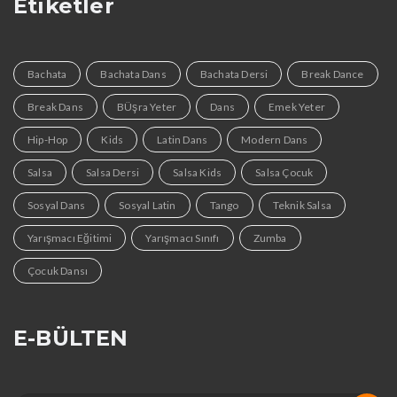
Etiketler
Bachata
Bachata Dans
Bachata Dersi
Break Dance
Break Dans
BÜşra Yeter
Dans
Emek Yeter
Hip-Hop
Kids
Latin Dans
Modern Dans
Salsa
Salsa Dersi
Salsa Kids
Salsa Çocuk
Sosyal Dans
Sosyal Latin
Tango
Teknik Salsa
Yarışmacı Eğitimi
Yarışmacı Sınıfı
Zumba
Çocuk Dansı
E-BÜLTEN