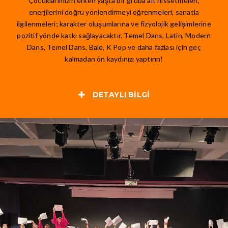
Çocuklarımızın erken yaşta bir gruba ait hissetmeleri,
enerjilerini doğru yönlendirmeyi öğrenmeleri, sanatla
ilgilenmeleri; karakter oluşumlarına ve fizyolojik gelişimlerine
n
pozitif yönde katkı sağlayacaktır. Temel Dans,
Latin, Modern
Dans, Temel Dans, Bale, K Pop ve daha fazlası için geç
kalmadan ön kaydınızı yaptırın!
DETAYLI BILGI