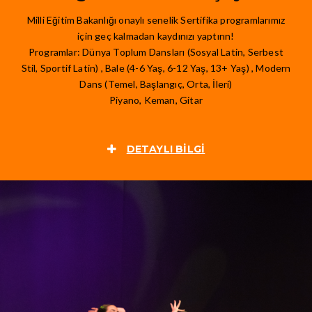
Milli Eğitim Bakanlığı onaylı senelik Sertifika programlarımız
için geç kalmadan kaydınızı yaptırın!
Programlar: Dünya Toplum Dansları (Sosyal Latin, Serbest
Stil, Sportif Latin) , Bale (4-6 Yaş, 6-12 Yaş, 13+ Yaş) , Modern
Dans (Temel, Başlangıç, Orta, İleri)
Piyano, Keman, Gitar
DETAYLI BILGI