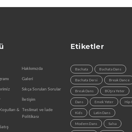
ü
Etiketler
Hakkımızda
Bachata
Bachata Dans
gramı
Galeri
Bachata Dersi
Break Dance
rimiz
Sıkça Sorulan Sorular
Break Dans
BÜşra Yeter
r
İletişim
Dans
Emek Yeter
Hip
Koşulları &
Teslimat ve İade
Kids
Latin Dans
Politikası
Modern Dans
Salsa
Satış