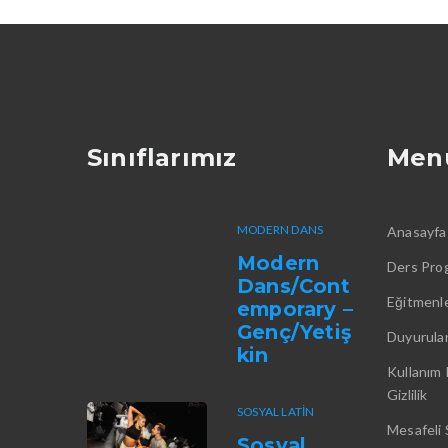
Sınıflarımız
Men
MODERN DANS
Anasayfa
Modern
Ders Pro
Dans/Cont
Eğitmenle
emporary –
Genç/Yetiş
Duyurula
kin
Kullanım 
Gizlilik
SOSYAL LATIN
Mesafeli 
Sosyal