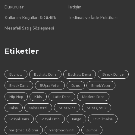
Duyurular
İletişim
Kullanım Koşulları & Gizlilik
Teslimat ve İade Politikası
Mesafeli Satış Sözleşmesi
Etiketler
Bachata
Bachata Dans
Bachata Dersi
Break Dance
Break Dans
BÜşra Yeter
Dans
Emek Yeter
Hip-Hop
Kids
Latin Dans
Modern Dans
Salsa
Salsa Dersi
Salsa Kids
Salsa Çocuk
Sosyal Dans
Sosyal Latin
Tango
Teknik Salsa
Yarışmacı Eğitimi
Yarışmacı Sınıfı
Zumba