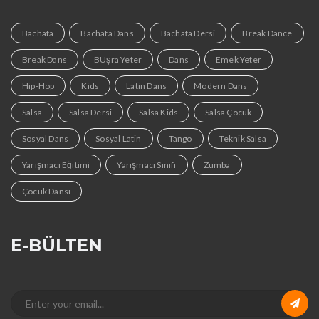
Bachata
Bachata Dans
Bachata Dersi
Break Dance
Break Dans
BÜşra Yeter
Dans
Emek Yeter
Hip-Hop
Kids
Latin Dans
Modern Dans
Salsa
Salsa Dersi
Salsa Kids
Salsa Çocuk
Sosyal Dans
Sosyal Latin
Tango
Teknik Salsa
Yarışmacı Eğitimi
Yarışmacı Sınıfı
Zumba
Çocuk Dansı
E-BÜLTEN