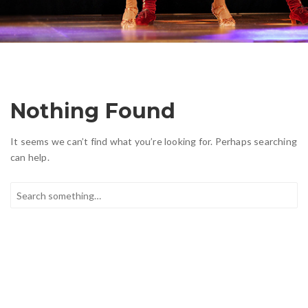
i
a
v
i
Nothing Found
g
It seems we can’t find what you’re looking for. Perhaps searching
can help.
a
S
e
a
t
r
c
i
h
a
n
o