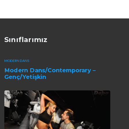
d
h
n
i
t
e
n
Sınıflarımız
t
e
r
MODERN DANS
.
Modern Dans/Contemporary –
.
Genç/Yetişkin
.