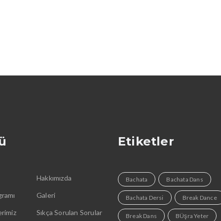
ü
Etiketler
Hakkımızda
Bachata
Bachata Dans
gramı
Galeri
Bachata Dersi
Break Dance
rimiz
Sıkça Sorulan Sorular
Break Dans
BÜşra Yeter