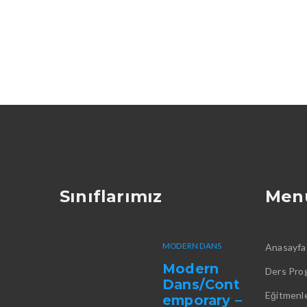
Sınıflarımız
Men
MODERN DANS
Anasayfa
Modern
Ders Pro
Dans/Cont
Eğitmenle
emporary –