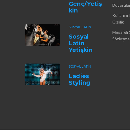
Genç/Yetiş
Duyurula
kin
Kullanım 
Gizlilik
SOSYAL LATIN
Mesafeli 
Sosyal
Sözleşme
Latin
Yetişkin
SOSYAL LATIN
Ladies
Styling