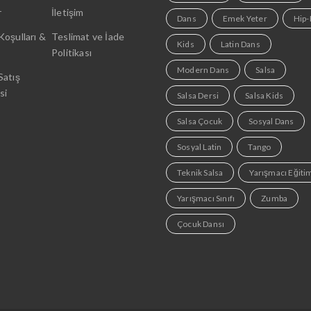
r
İletişim
Dans
Emek Yeter
Hip
Koşulları &
Teslimat ve İade
Kids
Latin Dans
Politikası
Modern Dans
Salsa
Satış
si
Salsa Dersi
Salsa Kids
Salsa Çocuk
Sosyal Dans
Sosyal Latin
Tango
Teknik Salsa
Yarışmacı Eğiti
Yarışmacı Sınıfı
Zumba
Çocuk Dansı