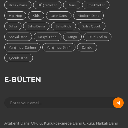
Break Dans
BÜşra Yeter
Dans
Emek Yeter
Hip-Hop
Kids
Latin Dans
Modern Dans
Salsa
Salsa Dersi
Salsa Kids
Salsa Çocuk
Sosyal Dans
Sosyal Latin
Tango
Teknik Salsa
Yarışmacı Eğitimi
Yarışmacı Sınıfı
Zumba
Çocuk Dansı
E-BÜLTEN
Atakent Dans Okulu, Küçükçekmece Dans Okulu, Halkalı Dans